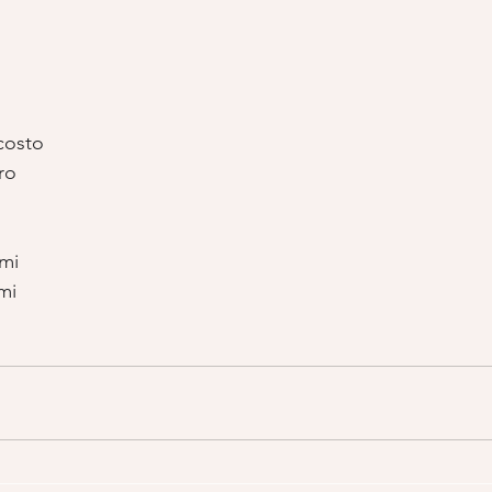
costo
ro
mi
mi