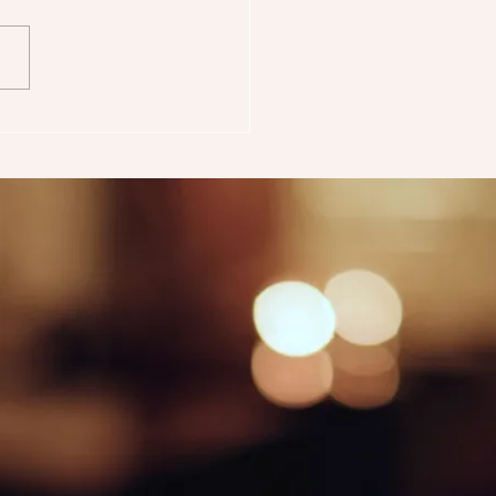
ole numeri generi
te 1)