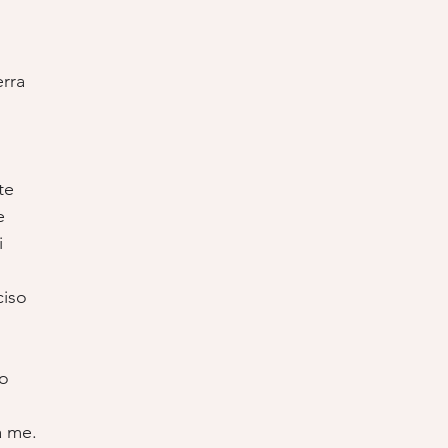
erra
te
e
i
ciso
o
a me.