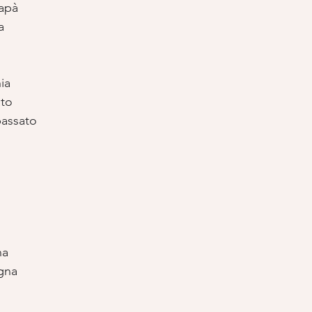
apà
a
ia
ato
passato
na
agna