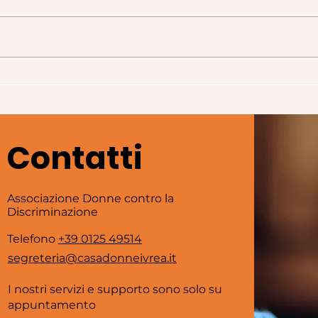
Parole numeri generi
Par
(parte 2)
(par
Contatti
Associazione Donne contro la
Discriminazione
Telefono
+39 0125 49514
segreteria@casadonneivrea.it
I nostri servizi e supporto sono solo su
appuntamento