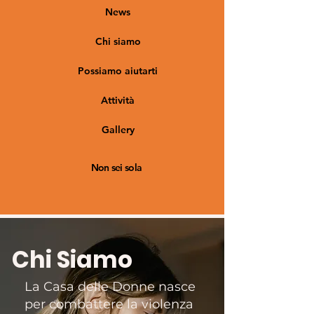
News
Chi siamo
Possiamo aiutarti
Attività
Gallery
Non sei sola
Chi Siamo
La Casa delle Donne nasce
per combattere la violenza