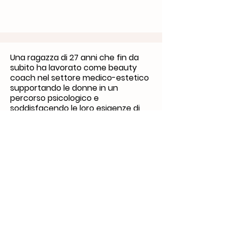
Una ragazza di 27 anni che fin da
subito ha lavorato come beauty
coach nel settore medico-estetico
supportando le donne in un
percorso psicologico e
soddisfacendo le loro esigenze di
miglioramento dei più svariati
inestetismi. Attualmente sta
conseguendo un attestato per
diventare operatrice antiviolenza e
realizzare finalmente il sogno di
aiutare le donne ad uscire dai
percorsi della violenza,
accompagnandole e guidandole
verso un cammino di auto
consapevolezza di se stesse e dei
servizi attivi sul territorio. Approdata