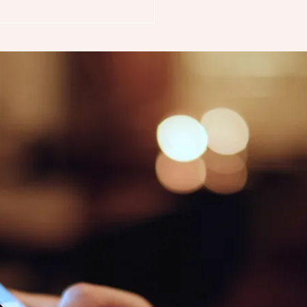
ole numeri generi
te 1)