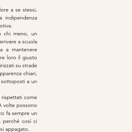
re a se stessi, 
a indipendenza 
otiva.
ù chi meno, un 
rrivare a scuola 
ca a mantenere 
 loro il giusto 
izzati su strade 
pparenza chiari, 
sottoposti a un 
rispettati come 
A volte possono 
oco fa sempre un 
perché così ci 
rsi appagato.