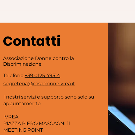
Parole numeri generi
Par
(parte 2)
(par
Contatti
Associazione Donne contro la
Discriminazione
Telefono
+39 0125 49514
segreteria@casadonneivrea.it
I nostri servizi e supporto sono solo su
appuntamento
IVREA
PIAZZA PIERO MASCAGNI 11
MEETING POINT