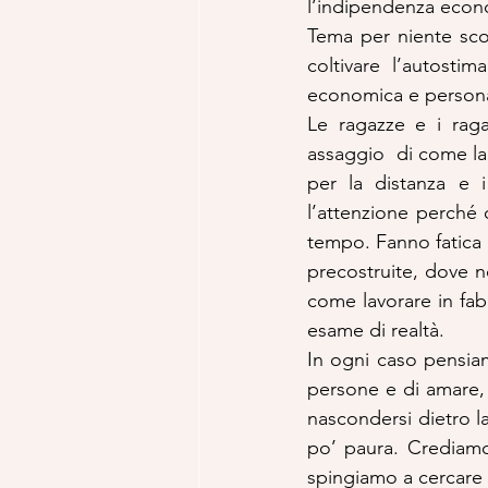
l’indipendenza econo
Tema per niente scon
coltivare l’autosti
economica e personal
Le ragazze e i rag
assaggio  di come la 
per la distanza e i
l’attenzione perché 
tempo. Fanno fatica a
precostruite, dove no
come lavorare in fab
esame di realtà.
In ogni caso pensiam
persone e di amare,
nascondersi dietro la
po’ paura. Crediamo
spingiamo a cercare c