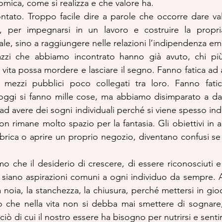
mica, come si realizza e che valore ha.
tato. Troppo facile dire a parole che occorre dare valo
ma, per impegnarsi in un lavoro e costruire la propri
e, sino a raggiungere nelle relazioni l’indipendenza em
azzi che abbiamo incontrato hanno già avuto, chi pi
vita possa mordere e lasciare il segno. Fanno fatica ad a
 mezzi pubblici poco collegati tra loro. Fanno fati
oggi si fanno mille cose, ma abbiamo disimparato a dare
d avere dei sogni individuali perché si viene spesso indir
n rimane molto spazio per la fantasia. Gli obiettivi in a
brica o aprire un proprio negozio, diventano confusi se 
o che il desiderio di crescere, di essere riconosciuti e 
 siano aspirazioni comuni a ogni individuo da sempre. 
 noia, la stanchezza, la chiusura, perché mettersi in gi
 che nella vita non si debba mai smettere di sognare, 
iò di cui il nostro essere ha bisogno per nutrirsi e senti