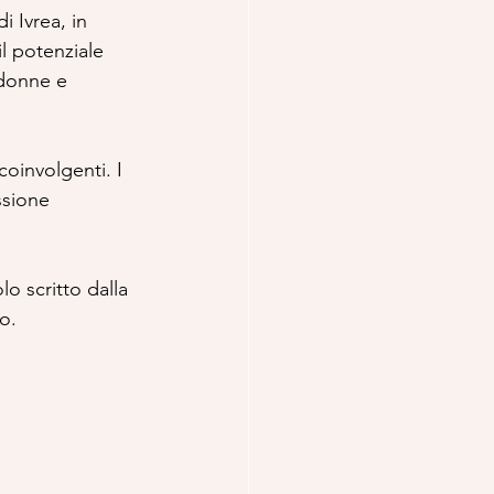
 Ivrea, in 
l potenziale 
 donne e 
coinvolgenti. I 
ssione 
o scritto dalla 
o.