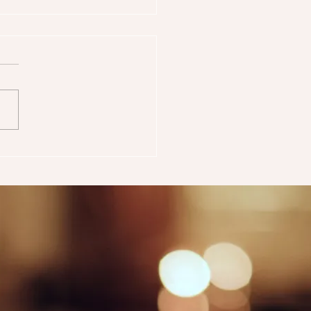
ole numeri generi
te 1)