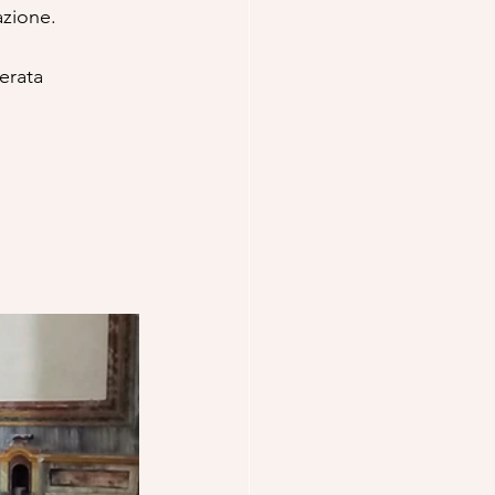
azione. 
erata 