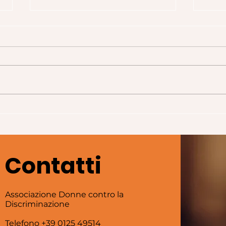
Parole numeri generi
Par
(parte 2)
(par
Contatti
Associazione Donne contro la
Discriminazione
Telefono
+39 0125 49514