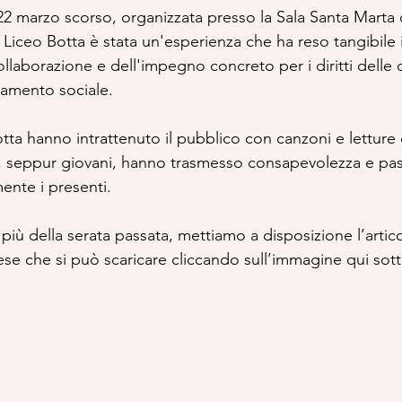
22 marzo scorso, organizzata presso la Sala Santa Marta di
 Liceo Botta è stata un'esperienza che ha reso tangibile i
ollaborazione e dell'impegno concreto per i diritti delle
iamento sociale. 
otta hanno intrattenuto il pubblico con canzoni e letture 
si, seppur giovani, hanno trasmesso consapevolezza e pa
nte i presenti.
più della serata passata, mettiamo a disposizione l’articol
ese che si può scaricare cliccando sull’immagine qui sott