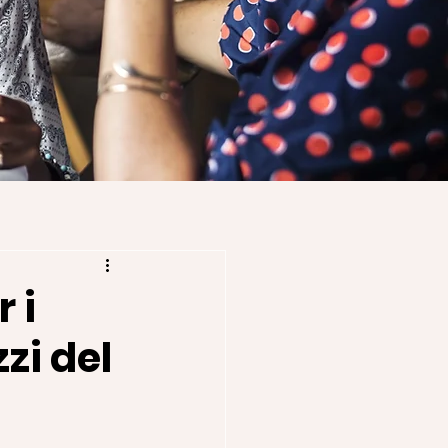
 i
zzi del