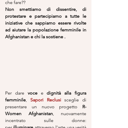
che fare??
Non smettiamo di dissentire, di 
protestare e partecipiamo a tutte le 
iniziative che sappiamo essere rivolte 
ad aiutare la popolazione femminile in 
Afghanistan e chi la sostiene .
Per dare 
voce
 e 
dignità alla figura 
femminile
, 
Sapori Reclusi
 sceglie di 
presentare un nuovo progetto 
R-
Women Afghanistan
, nuovamente 
incentrato sulle donne: 
per 
illuminare
 attraverso l’arte una verità 