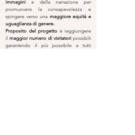
immagini
 e della narrazione per 
promuovere la consapevolezza e 
spingere verso una 
maggiore equità e 
uguaglianza di genere.
Proposito del progetto
 è raggiungere 
il 
maggior numero di visitatori
 possibili 
garantendo il più possibile a tutti 
l’accessibilità, provando a 
superare le 
barriere
 sensoriali, culturali e 
linguistiche con l’ausilio della 
tecnologia.
Quindi andate a vederla e diffondete il 
più possibile
Grazie