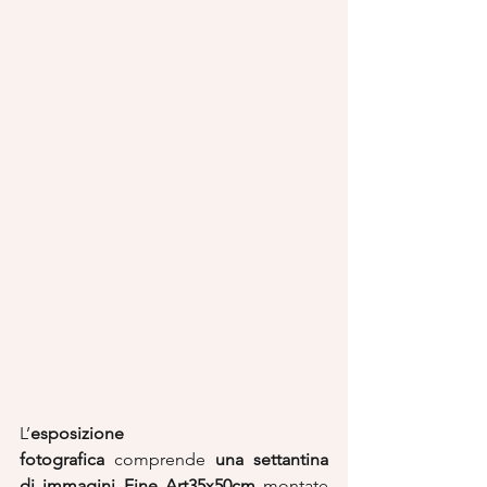
L’
esposizione 
fotografica
 comprende 
una settantina 
di immagini Fine Art35x50cm
 montate 