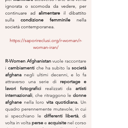
ignorata o scomoda da vedere, per 
continuare ad 
alimentare
 il dibattito 
sulla 
condizione femminile
 nella 
società contemporanea.
https://saporireclusi.org/r-woman/r-
woman-iran/
R-Women Afghanistan
 vuole raccontare 
i 
cambiamenti
 che ha subito la 
società 
afghana
 negli ultimi decenni, e lo fa 
attraverso una serie di 
reportage e 
lavori fotografici
 realizzati da 
artisti 
internazionali
, che ritraggono le 
donne 
afghane
 nella loro 
vita quotidiana.
 Un 
quadro perennemente mutevole, in cui 
si specchiano le 
differenti libertà
, di 
volta in volta 
perse
 e 
acquisite
 nel corso 